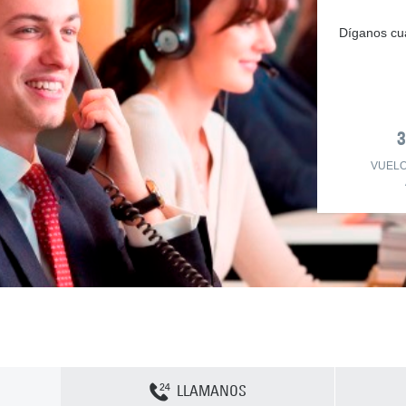
Díganos cuá
VUEL
LLAMANOS
Contactenos
Sitemap
Política y privacidad
Política de cookies