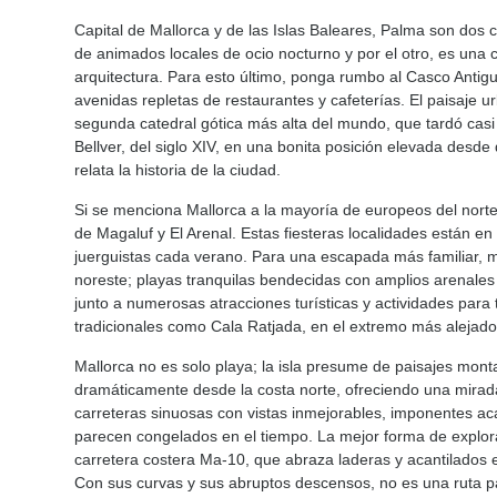
Capital de Mallorca y de las Islas Baleares, Palma son dos 
de animados locales de ocio nocturno y por el otro, es una
arquitectura. Para esto último, ponga rumbo al Casco Anti
avenidas repletas de restaurantes y cafeterías. El paisaje 
segunda catedral gótica más alta del mundo, que tardó casi c
Bellver, del siglo XIV, en una bonita posición elevada desd
relata la historia de la ciudad.
Si se menciona Mallorca a la mayoría de europeos del nor
de Magaluf y El Arenal. Estas fiesteras localidades están e
juerguistas cada verano. Para una escapada más familiar, me
noreste; playas tranquilas bendecidas con amplios arenale
junto a numerosas atracciones turísticas y actividades para
tradicionales como Cala Ratjada, en el extremo más alejado
Mallorca no es solo playa; la isla presume de paisajes mo
dramáticamente desde la costa norte, ofreciendo una mirada 
carreteras sinuosas con vistas inmejorables, imponentes ac
parecen congelados en el tiempo. La mejor forma de explorar
carretera costera Ma-10, que abraza laderas y acantilados e
Con sus curvas y sus abruptos descensos, no es una ruta par