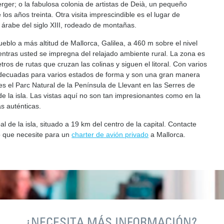
rger; o la fabulosa colonia de artistas de Deià, un pequeño
s años treinta. Otra visita imprescindible es el lugar de
 árabe del siglo XIII, rodeado de montañas.
pueblo a más altitud de Mallorca, Galilea, a 460 m sobre el nivel
entras usted se impregna del relajado ambiente rural. La zona es
ros de rutas que cruzan las colinas y siguen el litoral. Con varios
on adecuadas para varios estados de forma y son una gran manera
 es el Parc Natural de la Península de Llevant en las Serres de
de la isla. Las vistas aquí no son tan impresionantes como en la
s auténticas.
 de la isla, situado a 19 km del centro de la capital. Contacte
o que necesite para un
charter de avión privado
a Mallorca.
¿NECESITA MÁS INFORMACIÓN?