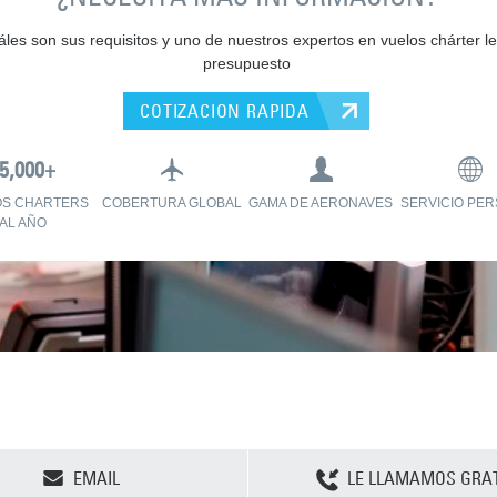
les son sus requisitos y uno de nuestros expertos en vuelos chárter le
presupuesto
COTIZACION RAPIDA
OS CHARTERS
COBERTURA GLOBAL
GAMA DE AERONAVES
SERVICIO PE
AL AÑO
CLEAR SELECTION
EMAIL
LE LLAMAMOS GRAT