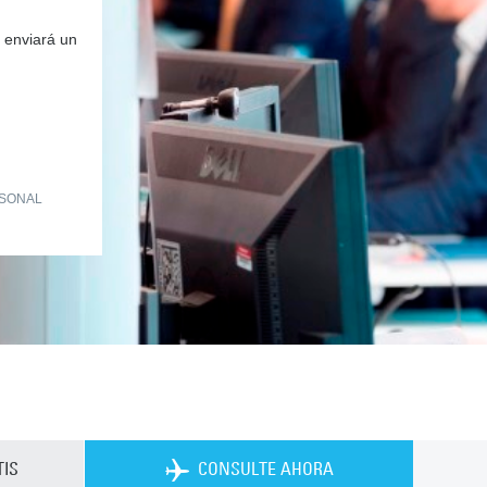
 enviará un
RSONAL
IS
CONSULTE AHORA
Private Charter App