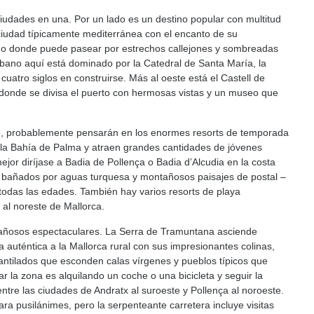
ciudades en una. Por un lado es un destino popular con multitud
 ciudad típicamente mediterránea con el encanto de su
guo donde puede pasear por estrechos callejones y sombreadas
urbano aquí está dominado por la Catedral de Santa María, la
uatro siglos en construirse. Más al oeste está el Castell de
e donde se divisa el puerto con hermosas vistas y un museo que
te, probablemente pensarán en los enormes resorts de temporada
n la Bahía de Palma y atraen grandes cantidades de jóvenes
jor diríjase a Badia de Pollença o Badia d’Alcudia en la costa
s bañados por aguas turquesa y montañosos paisajes de postal –
 todas las edades. También hay varios resorts de playa
 al noreste de Mallorca.
ntañosos espectaculares. La Serra de Tramuntana asciende
auténtica a la Mallorca rural con sus impresionantes colinas,
antilados que esconden calas vírgenes y pueblos típicos que
 la zona es alquilando un coche o una bicicleta y seguir la
ntre las ciudades de Andratx al suroeste y Pollença al noroeste.
a pusilánimes, pero la serpenteante carretera incluye visitas