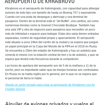
AEROPUERTO DE KHRABROVO
Khrabrovo es el aeropuerto de Kaliningrado, con capacidad para albergar
aviones de todo tipo con tamaño de hasta un Boeing 757 o equivalente.
Cuenta con una pista de despegue y aterrizaje y una terminal de
pasajeros. Dentro de la terminal está el “Jet Buffet”, una cantina, así como
numerosas tiendas como la Granvel Chocolate Boutique. También hay
una sala VIP y otra de negocios para pasajeros que necesiten un poco
más de intimidad o espacio para trabajar. Estas dos salas tienen entradas
separadas, control de seguridad propio y aparcamiento. El aeropuerto
está situado a unos 24km del centro de la ciudad y se espera que juegue
un papel principal en la Copa del Mundo de la FIFA en el 2018 en Rusia.
Se encuentra a 25km del estadio de Kaliningrado y hay un autobús que
conecta el mismo con la estación central de tren y la de autobús, y que se
espera que tendrá más frecuencia durante la competición.
Las horas de apertura del aeropuerto son de 5 de la mañana a 11 de la
noche, pero es importante saber que las franjas horarias son controladas.
En Rusia no se habla inglés por lo general, por lo que no se espera que
el personal de tierra lo hable.
Alquile un avión privado para volar al aeropuerto de Khrabrovo con Air
Charter Service
Alquiler de aviones privados y vuelos al