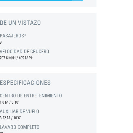
DE UN VISTAZO
PASAJEROS*
9
VELOCIDAD DE CRUCERO
797 KM/H / 495 MPH
ESPECIFICACIONES
CENTRO DE ENTRETENIMIENTO
1.8 M
/
5'10"
AUXILIAR DE VUELO
3.22 M
/
10'6"
LAVABO COMPLETO