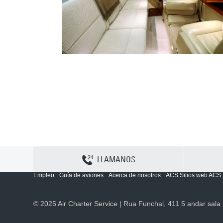
LLAMANOS
Contactenos
Sitemap
Política y privacidad
Política de cookies
Empleo
Guía de aviones
Acerca de nosotros
ACS Sitios web ACS
© 2025 Air Charter Service | Rua Funchal, 411 5 andar sala