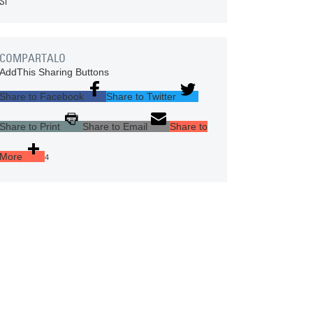
Sí
COMPARTALO
AddThis Sharing Buttons
Share to Facebook
Share to Twitter
Share to Print
Share to Email
Share to
More
4