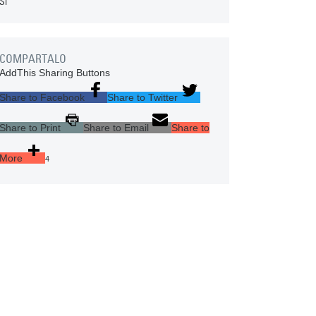
Sí
COMPARTALO
AddThis Sharing Buttons
Share to Facebook
Share to Twitter
Share to Print
Share to Email
Share to
More
4