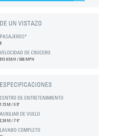
DE UN VISTAZO
PASAJEROS*
8
VELOCIDAD DE CRUCERO
815 KM/H / 506 MPH
ESPECIFICACIONES
CENTRO DE ENTRETENIMIENTO
1.73 M
/
5'8"
AUXILIAR DE VUELO
2.24 M
/
7'4"
LAVABO COMPLETO