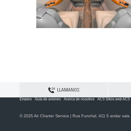
LLAMANOS
Contactenos
Sitemap
Política y privacidad
Política de cookies
Empleo
Guía de aviones
Acerca de nosotros
ACS Sitios web ACS
© 2025 Air Charter Service | Rua Funchal, 411 5 andar sala