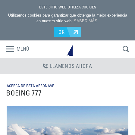
ESTE SITIO WEB UTILIZA COOKIES
Utilizamos cookies para garantizar que obtenga la mejor experiencia
en nuestro sitio web.
SABER MÁS
.
OK
MENÚ
LLAMENOS AHORA
ACERCA DE ESTA AERONAVE
BOEING 777