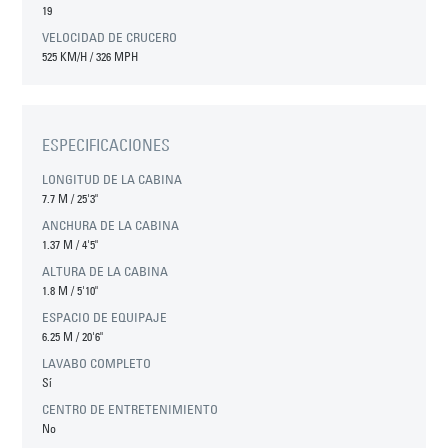
19
VELOCIDAD DE CRUCERO
525 KM/H / 326 MPH
ESPECIFICACIONES
LONGITUD DE LA CABINA
7.7 M
/
25'3"
ANCHURA DE LA CABINA
1.37 M
/
4'5"
ALTURA DE LA CABINA
1.8 M
/
5'10"
ESPACIO DE EQUIPAJE
6.25 M
/
20'6"
LAVABO COMPLETO
Sí
CENTRO DE ENTRETENIMIENTO
No