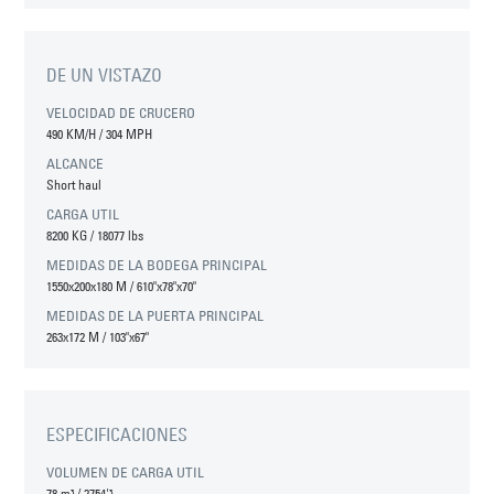
DE UN VISTAZO
VELOCIDAD DE CRUCERO
490 KM/H
/
304 MPH
ALCANCE
Short haul
CARGA UTIL
8200 KG
/
18077 lbs
MEDIDAS DE LA BODEGA PRINCIPAL
1550
x
200
x
180
M
/
610"
x
78"
x
70"
MEDIDAS DE LA PUERTA PRINCIPAL
263
x
172
M
/
103"
x
67"
ESPECIFICACIONES
VOLUMEN DE CARGA UTIL
78 m³
/
2754'³