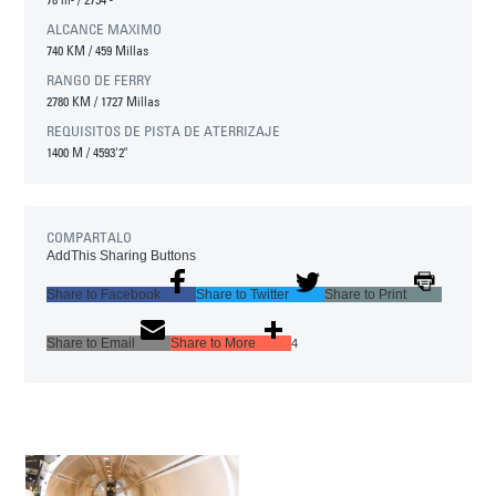
ALCANCE MAXIMO
740 KM
/
459 Millas
RANGO DE FERRY
2780 KM
/
1727 Millas
REQUISITOS DE PISTA DE ATERRIZAJE
1400 M
/
4593'2"
COMPARTALO
AddThis Sharing Buttons
Share to Facebook
Share to Twitter
Share to Print
Share to Email
Share to More
4