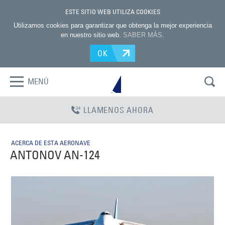
ESTE SITIO WEB UTILIZA COOKIES
Utilizamos cookies para garantizar que obtenga la mejor experiencia
en nuestro sitio web.
SABER MÁS
.
OK
MENÚ
LLAMENOS AHORA
ACERCA DE ESTA AERONAVE
ANTONOV AN-124