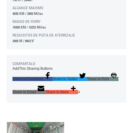
ALCANCE MAXIMO
4650 KM
/
2889 Millas
RANGO DE FERRY
16500 KM
/
10252 Millas
REQUISITOS DE PISTA DE ATERRIZAJE
3000 M
/
9842'6"
COMPARTALO
AddThis Sharing Buttons
Share to Facebook
Share to Twitter
Share to Print
Share to Email
Share to More
4