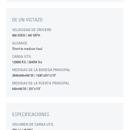
DE UN VISTAZO
VELOCIDAD DE CRUCERO
800 KM/H
/
497 MPH
ALCANCE
Short to medium haul
CARGA UTIL
120000 KG
/
264554 lbs
MEDIDAS DE LA BODEGA PRINCIPAL
3648
x
640
x
440
M
/
1436"
x
251"
x
173"
MEDIDAS DE LA PUERTA PRINCIPAL
640
x
440
M
/
251"
x
173"
ESPECIFICACIONES
VOLUMEN DE CARGA UTIL
750 m³
/
26486'³