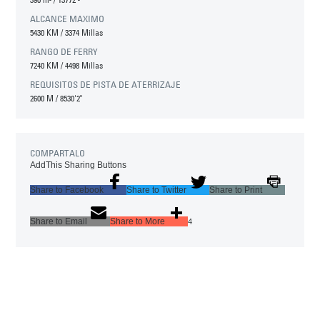
ALCANCE MAXIMO
5430 KM
/
3374 Millas
RANGO DE FERRY
7240 KM
/
4498 Millas
REQUISITOS DE PISTA DE ATERRIZAJE
2600 M
/
8530'2"
COMPARTALO
AddThis Sharing Buttons
Share to Facebook
Share to Twitter
Share to Print
Share to Email
Share to More
4