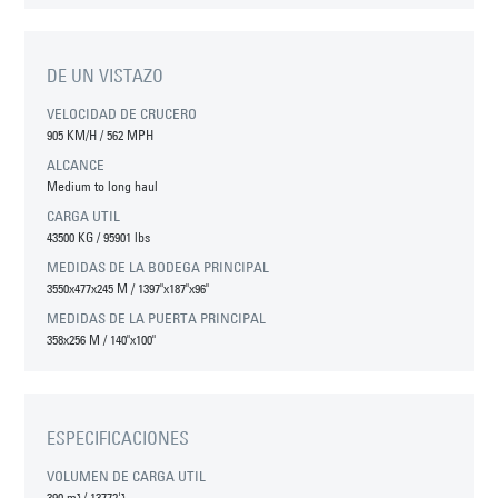
DE UN VISTAZO
VELOCIDAD DE CRUCERO
905 KM/H
/
562 MPH
ALCANCE
Medium to long haul
CARGA UTIL
43500 KG
/
95901 lbs
MEDIDAS DE LA BODEGA PRINCIPAL
3550
x
477
x
245
M
/
1397"
x
187"
x
96"
MEDIDAS DE LA PUERTA PRINCIPAL
358
x
256
M
/
140"
x
100"
ESPECIFICACIONES
VOLUMEN DE CARGA UTIL
390 m³
/
13772'³