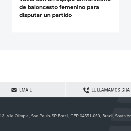
de baloncesto femenino para
disputar un partido
CLEAR SELECTION
EMAIL
LE LLAMAMOS GRAT
 13, Vila Olimpia, Sao Paulo-SP Brasil, CEP 04551-060, Brazil, South 