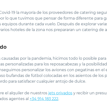
g
 Covid-19 la mayoría de los proveedores de catering seg
por lo que tuvimos que pensar de forma diferente para g
los equipos durante cada vuelo. Después de explorar varia
rios hoteles de la zona nos prepararan un catering de alt
ado
 causadas por la pandemia, hicimos todo lo posible para
s personalizadas para los reposacabezas y la posibilida
seguimos personalizar los aviones con pegatinas en el ex
luso bufandas de fútbol colocadas en los asientos de los
ordo para satisfacer cualquier antojo de dulce.
e el alquiler de nuestros
jets privados
y recibir un pres
ados agentes al
+34 914 183 222
.