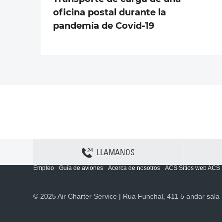
oficina postal durante la
pandemia de Covid-19
LLAMANOS
Contactenos
Sitemap
Política y privacidad
Política de cookies
Empleo
Guía de aviones
Acerca de nosotros
ACS Sitios web ACS
© 2025 Air Charter Service | Rua Funchal, 411 5 andar sala